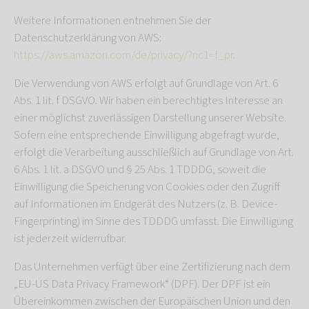
Weitere Informationen entnehmen Sie der
Datenschutzerklärung von AWS:
https://aws.amazon.com/de/privacy/?nc1=f_pr
.
Die Verwendung von AWS erfolgt auf Grundlage von Art. 6
Abs. 1 lit. f DSGVO. Wir haben ein berechtigtes Interesse an
einer möglichst zuverlässigen Darstellung unserer Website.
Sofern eine entsprechende Einwilligung abgefragt wurde,
erfolgt die Verarbeitung ausschließlich auf Grundlage von Art.
6 Abs. 1 lit. a DSGVO und § 25 Abs. 1 TDDDG, soweit die
Einwilligung die Speicherung von Cookies oder den Zugriff
auf Informationen im Endgerät des Nutzers (z. B. Device-
Fingerprinting) im Sinne des TDDDG umfasst. Die Einwilligung
ist jederzeit widerrufbar.
Das Unternehmen verfügt über eine Zertifizierung nach dem
„EU-US Data Privacy Framework“ (DPF). Der DPF ist ein
Übereinkommen zwischen der Europäischen Union und den