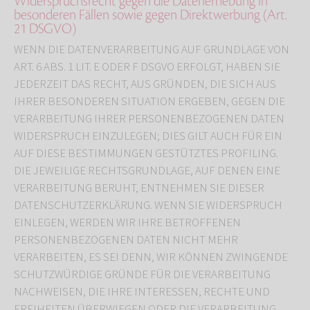
Widerspruchsrecht gegen die Datenerhebung in
besonderen Fällen sowie gegen Direktwerbung (Art.
21 DSGVO)
WENN DIE DATENVERARBEITUNG AUF GRUNDLAGE VON
ART. 6 ABS. 1 LIT. E ODER F DSGVO ERFOLGT, HABEN SIE
JEDERZEIT DAS RECHT, AUS GRÜNDEN, DIE SICH AUS
IHRER BESONDEREN SITUATION ERGEBEN, GEGEN DIE
VERARBEITUNG IHRER PERSONENBEZOGENEN DATEN
WIDERSPRUCH EINZULEGEN; DIES GILT AUCH FÜR EIN
AUF DIESE BESTIMMUNGEN GESTÜTZTES PROFILING.
DIE JEWEILIGE RECHTSGRUNDLAGE, AUF DENEN EINE
VERARBEITUNG BERUHT, ENTNEHMEN SIE DIESER
DATENSCHUTZERKLÄRUNG. WENN SIE WIDERSPRUCH
EINLEGEN, WERDEN WIR IHRE BETROFFENEN
PERSONENBEZOGENEN DATEN NICHT MEHR
VERARBEITEN, ES SEI DENN, WIR KÖNNEN ZWINGENDE
SCHUTZWÜRDIGE GRÜNDE FÜR DIE VERARBEITUNG
NACHWEISEN, DIE IHRE INTERESSEN, RECHTE UND
FREIHEITEN ÜBERWIEGEN ODER DIE VERARBEITUNG