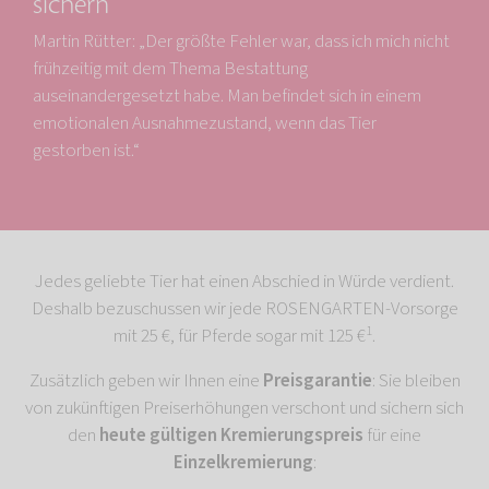
sichern
Martin Rütter: „Der größte Fehler war, dass ich mich nicht
frühzeitig mit dem Thema Bestattung
auseinandergesetzt habe. Man befindet sich in einem
emotionalen Ausnahmezustand, wenn das Tier
gestorben ist.“
Jedes geliebte Tier hat einen Abschied in Würde verdient.
Deshalb bezuschussen wir jede ROSENGARTEN-Vorsorge
1
mit 25 €, für Pferde sogar mit 125 €
.
Zusätzlich geben wir Ihnen eine
Preisgarantie
: Sie bleiben
von zukünftigen Preiserhöhungen verschont und sichern sich
den
heute gültigen Kremierungspreis
für eine
Einzelkremierung
: