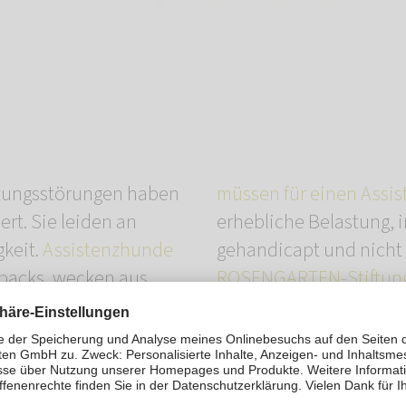
tungsstörungen haben
müssen für einen Assi
ert. Sie leiden an
erhebliche Belastung, i
gkeit.
Assistenzhunde
gehandicapt und nicht 
backs, wecken aus
ROSENGARTEN-Stiftun
denen sie ihren
weiteren helfen. Förde
e helfen, den Alltag zu
konnten bereits ausge
Spendengelder
fließen
Personalkosten und mit
n Krankenkassen nicht