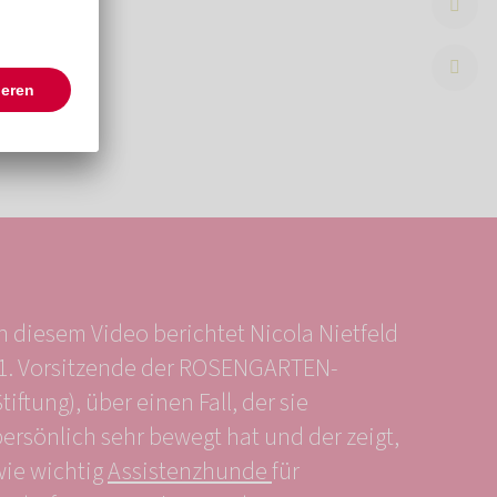
n diesem Video berichtet Nicola Nietfeld
(1. Vorsitzende der ROSENGARTEN-
tiftung), über einen Fall, der sie
ersönlich sehr bewegt hat und der zeigt,
wie wichtig
Assistenzhunde
für