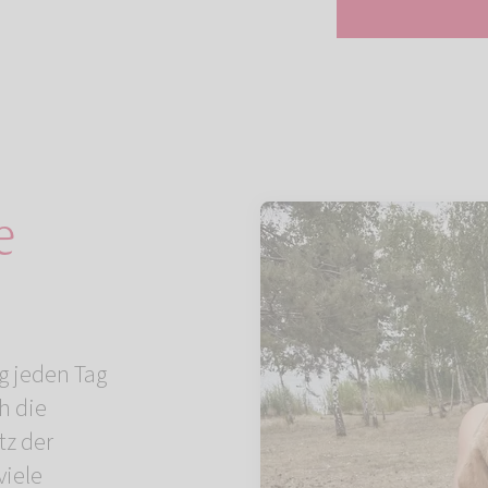
e
d
g jeden Tag
h die
tz der
iele