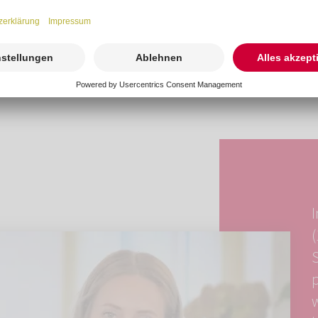
Verwaltungskosten.
 teuer. Um die
10.000€
I
S
p