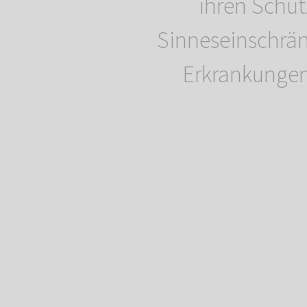
ihren Schü
Sinneseinschrä
Erkrankunge