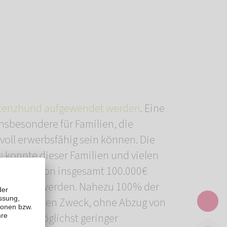
stenzhund aufgewendet werden
. Eine
nsbesondere für Familien, die
voll erwerbsfähig sein können. Die
g
konnte dieser Familien und vielen
rzusagen von insgesamt 100.000€
sprochen werden. Nahezu 100% der
 in den guten Zweck, ohne Abzug von
 Abzug möglichst geringer