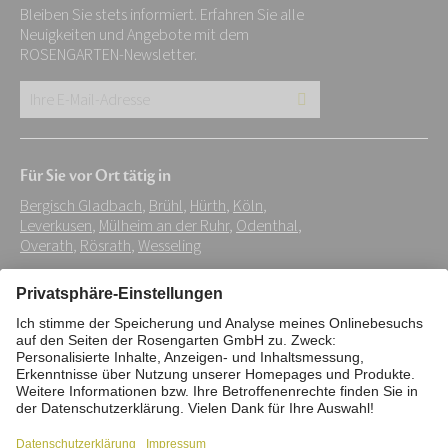
Bleiben Sie stets informiert. Erfahren Sie alle
Neuigkeiten und Angebote mit dem
ROSENGARTEN-Newsletter.
Ihre
E-
Mail-
Für Sie vor Ort tätig in
Adresse:
Bergisch Gladbach
,
Brühl
,
Hürth
,
Köln
,
*
Leverkusen
,
Mülheim an der Ruhr
,
Odenthal
,
Overath
,
Rösrath
,
Wesseling
Impressum
Datenschutz
Stiftung
Interne Meldestelle
Zahlungsmittel
Vertrag widerrufen
Barrierefreiheitserklärung
Cookie/Tracking-Einstellungen