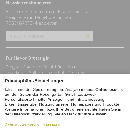
Newsletter abonnieren
Bleiben Sie stets informiert. Erfahren Sie alle
Neuigkeiten und Angebote mit dem
ROSENGARTEN-Newsletter.
Ihre
E-
Mail-
Für Sie vor Ort tätig in
Adresse:
Bergisch Gladbach
,
Brühl
,
Hürth
,
Köln
,
*
Leverkusen
,
Mülheim an der Ruhr
,
Odenthal
,
Overath
,
Rösrath
,
Wesseling
Impressum
Datenschutz
Stiftung
Interne Meldestelle
Zahlungsmittel
Vertrag widerrufen
Barrierefreiheitserklärung