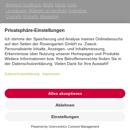
Bergisch Gladbach
,
Brühl
,
Hürth
,
Köln
,
*
Leverkusen
,
Mülheim an der Ruhr
,
Odenthal
,
Overath
,
Rösrath
,
Wesseling
Impressum
Datenschutz
Stiftung
Interne Meldestelle
Zahlungsmittel
Vertrag widerrufen
Barrierefreiheitserklärung
Cookie/Tracking-Einstellungen
© 2026 ROSENGARTEN-Tierbestattung
Kremierung
beauftragen