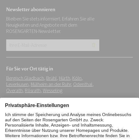
Newsletter abonnieren
Bleiben Sie stets informiert. Erfahren Sie alle
Neuigkeiten und Angebote mit dem
ROSENGARTEN-Newsletter.
Ihre
E-
Mail-
Für Sie vor Ort tätig in
Adresse:
Bergisch Gladbach
,
Brühl
,
Hürth
,
Köln
,
*
Leverkusen
,
Mülheim an der Ruhr
,
Odenthal
,
Overath
,
Rösrath
,
Wesseling
Impressum
Datenschutz
Stiftung
Interne Meldestelle
Zahlungsmittel
Vertrag widerrufen
Barrierefreiheitserklärung