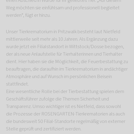
einen Abschied in Würde für ihr geliebtes Tier. „Auf diesem
Weg möchten sie einfühlsam und professionell begleitet
werden“, fügt er hinzu.
Unser Tierkrematorium in Pritzwalk besteht laut Nietfeld
mittlerweile seit mehr als 10 Jahren. Als Ergänzung dazu
wurde jetzt ein Filialstandort in Wittstock/Dosse bezogen,
der als neue Anlaufstelle für Tierhalterinnen und Tierhalter
dient. Hier haben sie die Möglichkeit, die Feuerbestattung zu
beauftragen, die daraufhin im Tierkrematorium in andächtiger
Atmosphäre und auf Wunsch im persönlichen Beisein
stattfindet.
Eine wesentliche Rolle bei der Tierbestattung spielen dem
Geschäftsführer zufolge die Themen Sicherheit und
Transparenz. Umso wichtiger ist es Nietfeld, dass sowohl
die Prozesse der ROSENGARTEN-Tierkrematorien als auch
die bundesweit 50 Filial-Standorte regelmäßig von externer
Stelle geprüft und zertifiziert werden.