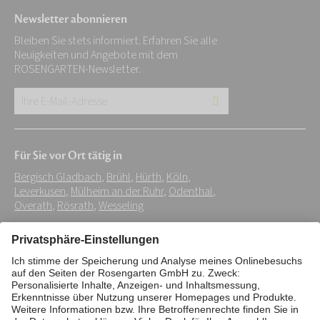
Newsletter abonnieren
Bleiben Sie stets informiert. Erfahren Sie alle
Neuigkeiten und Angebote mit dem
ROSENGARTEN-Newsletter.
Ihre
E-
Mail-
Für Sie vor Ort tätig in
Adresse:
Bergisch Gladbach
,
Brühl
,
Hürth
,
Köln
,
*
Leverkusen
,
Mülheim an der Ruhr
,
Odenthal
,
Overath
,
Rösrath
,
Wesseling
Impressum
Datenschutz
Stiftung
Interne Meldestelle
Zahlungsmittel
Vertrag widerrufen
Barrierefreiheitserklärung