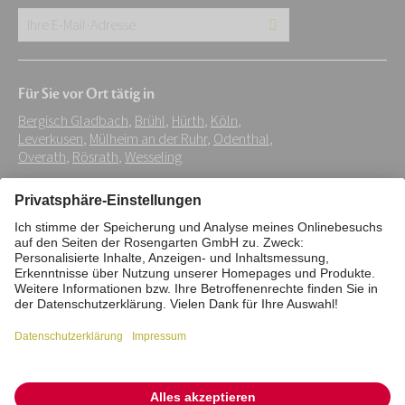
Ihre
E-
Mail-
Für Sie vor Ort tätig in
Adresse:
Bergisch Gladbach
,
Brühl
,
Hürth
,
Köln
,
*
Leverkusen
,
Mülheim an der Ruhr
,
Odenthal
,
Overath
,
Rösrath
,
Wesseling
Impressum
Datenschutz
Stiftung
Interne Meldestelle
Zahlungsmittel
Vertrag widerrufen
Barrierefreiheitserklärung
Cookie/Tracking-Einstellungen